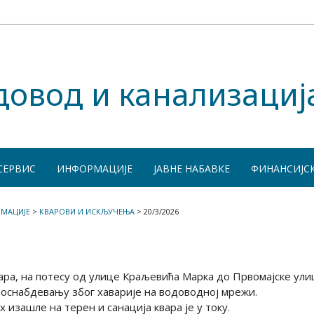
довод и канализациј
СЕРВИС
ИНФОРМАЦИЈЕ
ЈАВНЕ НАБАВКЕ
ФИНАНСИЈС
МАЦИЈЕ
>
КВАРОВИ И ИСКЉУЧЕЊА
>
20/3/2026
ра, на потесу од улице Краљевића Марка до Првомајске ули
одоснабдевању због хаварије на водоводној мрежи.
 изашле на терен и санација квара је у току.