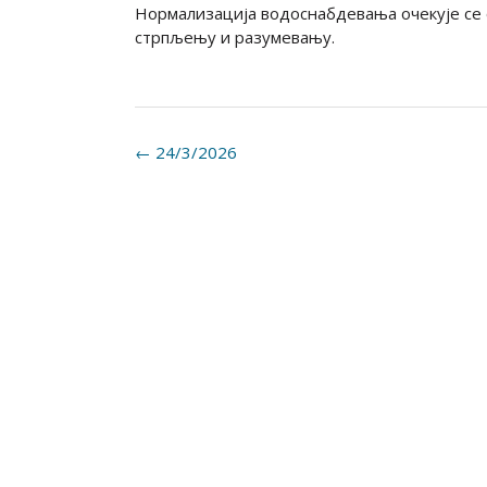
Нормализација водоснабдевања очекује се 
стрпљењу и разумевању.
Post
←
24/3/2026
navigation