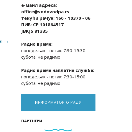
е-маил адреса:
office@vodovodpa.rs
текући рачун: 160 - 10370 - 06
ПИБ: СР 101864517
JBKJS 81335
26
→
Радно време:
понедељак - петак: 7:30-15:30
субота: не радимо
Радно време наплатне службе:
понедељак - петак: 7:30-15:00
субота: не радимо
ИНФОРМАТОР О РАДУ
ПАРТНЕРИ