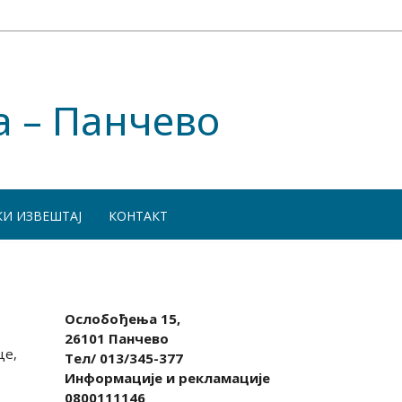
а – Панчево
КИ ИЗВЕШТАЈ
КОНТАКТ
Ослобођења 15,
26101 Панчево
це,
Тел/ 013/345-377
Информације и рекламације
0800111146