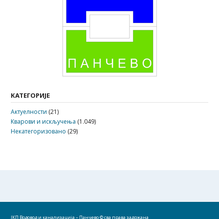
КАТЕГОРИЈЕ
Актуелности
(21)
Кварови и искључења
(1.049)
Некатегоризовано
(29)
ЈКП Водовод и канализација – Панчево
© сва права задржана