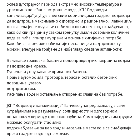
Услед дуготрајног периода екстремно високих температура и
драстично повећане потрошње воде, ЈКП “ Водовод и
канализација“ упућује апел свим корисницима градског водовода
да воду троше максимално одговорно и рационално. Главни циљ
овог апела јесте очување стабилности система водоснабдевања,
како би сви грађани у сваком тренутку имали довољне количине
воде за пиће, припрему хране и основне хигијенске потребе.
Како би се спречиле озбиљније несташице и пад притиска у
мрежи, апелује на грађане да избегавају следеће активности:
Заливање травњака, башти и пољопривредних површина водом
из водоводне мреже.
Пуњење и допуњавање приватних базена.
Прање аутомобила, тротоара, тераса и осталих бетонских
површина цревом
под притиском.
Расипање воде и остављање отворених славина без потребе.
ЈКП “ Водовод и канализација“ Панчево унапред захваљује свим
суграђанима на разумевању, солидарности и одговорном
понашању у периоду тропских врућина. Само заједничким трудом
можемо осигурати стабилно
водоснабдевање за цео град и насељена места која се снабдевају
преко градске водоводне мреже.