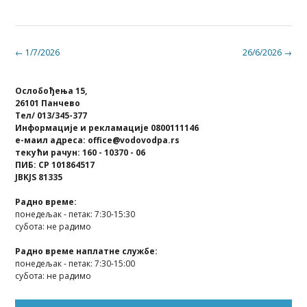
Post
←
1/7/2026
26/6/2026
→
navigation
Ослобођења 15,
26101 Панчево
Тел/ 013/345-377
Информације и рекламације 0800111146
е-маил адреса: office@vodovodpa.rs
текући рачун: 160 - 10370 - 06
ПИБ: СР 101864517
JBKJS 81335
Радно време:
понедељак - петак: 7:30-15:30
субота: не радимо
Радно време наплатне службе:
понедељак - петак: 7:30-15:00
субота: не радимо