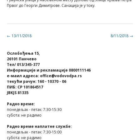
Првог до Георги Димитрове. Санација је у току.
Post
←
13/11/2018
8/11/2018
→
navigation
Ослобођења 15,
26101 Панчево
Тел/ 013/345-377
Информације и рекламације 0800111146
е-маил адреса: office@vodovodpa.rs
текући рачун: 160 - 10370 - 06
ПИБ: СР 101864517
JBKJS 81335
Радно време:
понедељак - петак: 7:30-15:30
субота: не радимо
Радно време наплатне службе:
понедељак - петак: 7:30-15:00
субота: не радимо