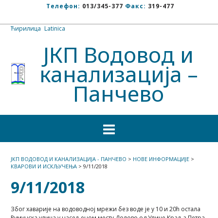
Телефон:
013/345-377
Факс:
319-477
Ћирилица
/
Latinica
ЈКП Водовод и
канализација –
Панчево
ЈКП ВОДОВОД И КАНАЛИЗАЦИЈА - ПАНЧЕВО
>
НОВЕ ИНФОРМАЦИЈЕ
>
КВАРОВИ И ИСКЉУЧЕЊА
>
9/11/2018
9/11/2018
Због хаварије на водоводној мрежи без воде је у 10 и 20h остала
Румунска улица у насељеном месту Долово од Улице Краља Петра