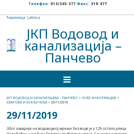
Телефон:
013/345-377
Факс:
319-477
Ћирилица
/
Latinica
ЈКП Водовод и
канализација –
Панчево
ЈКП ВОДОВОД И КАНАЛИЗАЦИЈА - ПАНЧЕВО
>
НОВЕ ИНФОРМАЦИЈЕ
>
КВАРОВИ И ИСКЉУЧЕЊА
>
29/11/2019
29/11/2019
Због хаварије на водоводној мрежи без воде је у 12h остала улица
Ослобођења од Лава Толстоја до Ружине улице. Санација хаварије