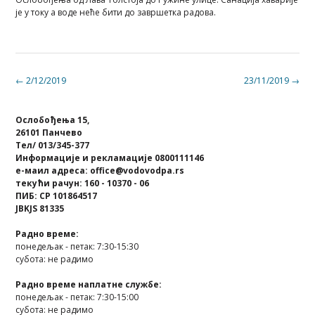
је у току а воде неће бити до завршетка радова.
Post
←
2/12/2019
23/11/2019
→
navigation
Ослобођења 15,
26101 Панчево
Тел/ 013/345-377
Информације и рекламације 0800111146
е-маил адреса: office@vodovodpa.rs
текући рачун: 160 - 10370 - 06
ПИБ: СР 101864517
JBKJS 81335
Радно време:
понедељак - петак: 7:30-15:30
субота: не радимо
Радно време наплатне службе:
понедељак - петак: 7:30-15:00
субота: не радимо