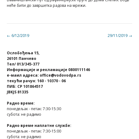
неће бити до завршетка радова на мрежи.
Post
←
6/12/2019
29/11/2019
→
navigation
Ослобођења 15,
26101 Панчево
Тел/ 013/345-377
Информације и рекламације 0800111146
е-маил адреса: office@vodovodpa.rs
текући рачун: 160 - 10370 - 06
ПИБ: СР 101864517
JBKJS 81335
Радно време:
понедељак - петак: 7:30-15:30
субота: не радимо
Радно време наплатне службе:
понедељак - петак: 7:30-15:00
субота: не радимо