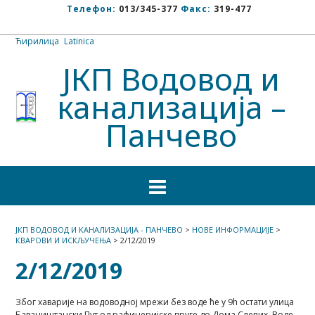
Телефон:
013/345-377
Факс:
319-477
Ћирилица
/
Latinica
ЈКП Водовод и
канализација –
Панчево
ЈКП ВОДОВОД И КАНАЛИЗАЦИЈА - ПАНЧЕВО
>
НОВЕ ИНФОРМАЦИЈЕ
>
КВАРОВИ И ИСКЉУЧЕЊА
>
2/12/2019
2/12/2019
Због хаварије на водоводној мрежи без воде ће у 9h остати улица
Баваништански Пут од рафинеријске пруге до Дома Слепих. Воде