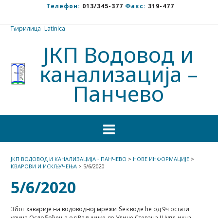
Телефон:
013/345-377
Факс:
319-477
Ћирилица
/
Latinica
ЈКП Водовод и
канализација –
Панчево
ЈКП ВОДОВОД И КАНАЛИЗАЦИЈА - ПАНЧЕВО
>
НОВЕ ИНФОРМАЦИЈЕ
>
КВАРОВИ И ИСКЉУЧЕЊА
>
5/6/2020
5/6/2020
Због хаварије на водоводној мрежи без воде ће од 9ч остати
улица Ослобођења од Радничке до Улице Стевана Шупљикца.