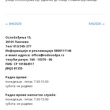
Post
←
8/6/2020
5/6/2020
→
navigation
Ослобођења 15,
26101 Панчево
Тел/ 013/345-377
Информације и рекламације 0800111146
е-маил адреса: office@vodovodpa.rs
текући рачун: 160 - 10370 - 06
ПИБ: СР 101864517
JBKJS 81335
Радно време:
понедељак - петак: 7:30-15:30
субота: не радимо
Радно време наплатне службе:
понедељак - петак: 7:30-15:00
субота: не радимо