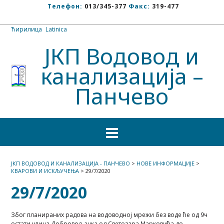
Телефон:
013/345-377
Факс:
319-477
Ћирилица
/
Latinica
ЈКП Водовод и
канализација –
Панчево
ЈКП ВОДОВОД И КАНАЛИЗАЦИЈА - ПАНЧЕВО
>
НОВЕ ИНФОРМАЦИЈЕ
>
КВАРОВИ И ИСКЉУЧЕЊА
>
29/7/2020
29/7/2020
Због планираних радова на водоводној мрежи без воде ће од 9ч
остати улица Добровољачка од Светозара Марковића до