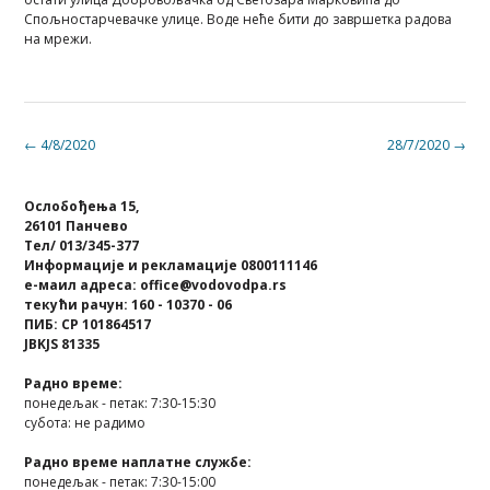
Спољностарчевачке улице. Воде неће бити до завршетка радова
на мрежи.
Post
←
4/8/2020
28/7/2020
→
navigation
Ослобођења 15,
26101 Панчево
Тел/ 013/345-377
Информације и рекламације 0800111146
е-маил адреса: office@vodovodpa.rs
текући рачун: 160 - 10370 - 06
ПИБ: СР 101864517
JBKJS 81335
Радно време:
понедељак - петак: 7:30-15:30
субота: не радимо
Радно време наплатне службе:
понедељак - петак: 7:30-15:00