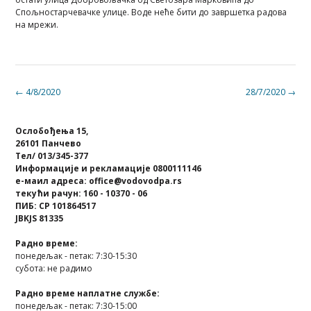
Спољностарчевачке улице. Воде неће бити до завршетка радова
на мрежи.
Post
←
4/8/2020
28/7/2020
→
navigation
Ослобођења 15,
26101 Панчево
Тел/ 013/345-377
Информације и рекламације 0800111146
е-маил адреса: office@vodovodpa.rs
текући рачун: 160 - 10370 - 06
ПИБ: СР 101864517
JBKJS 81335
Радно време:
понедељак - петак: 7:30-15:30
субота: не радимо
Радно време наплатне службе:
понедељак - петак: 7:30-15:00