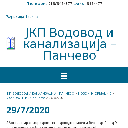
Телефон:
013/345-377
Факс:
319-477
Ћирилица
/
Latinica
ЈКП Водовод и
канализација –
Панчево
ЈКП ВОДОВОД И КАНАЛИЗАЦИЈА - ПАНЧЕВО
>
НОВЕ ИНФОРМАЦИЈЕ
>
КВАРОВИ И ИСКЉУЧЕЊА
>
29/7/2020
29/7/2020
Због планираних радова на водоводној мрежи без воде ће од 9ч
остати улица Добровољачка од Светозара Марковића до