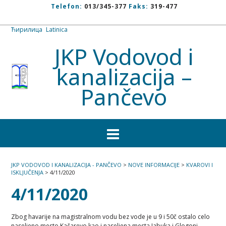
Telefon:
013/345-377
Faks:
319-477
Ћирилица
/
Latinica
JKP Vodovod i
kanalizacija –
Pančevo
JKP VODOVOD I KANALIZACIJA - PANČEVO
>
NOVE INFORMACIJE
>
KVAROVI I
ISKLJUČENJA
>
4/11/2020
4/11/2020
Zbog havarije na magistralnom vodu bez vode je u 9 i 50č ostalo celo
naseljeno mesto Kačarevo kao i naseljena mesta Jabuka i Glogonj.