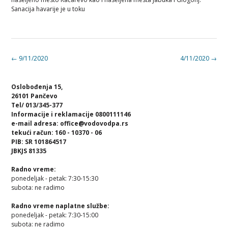
Sanacija havarije je u toku
Post
←
9/11/2020
4/11/2020
→
navigation
Oslobođenja 15,
26101 Pančevo
Tel/ 013/345-377
Informacije i reklamacije 0800111146
e-mail adresa: office@vodovodpa.rs
tekući račun: 160 - 10370 - 06
PIB: SR 101864517
JBKJS 81335
Radno vreme:
ponedeljak - petak: 7:30-15:30
subota: ne radimo
Radno vreme naplatne službe:
ponedeljak - petak: 7:30-15:00
subota: ne radimo