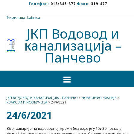
Телефон:
013/345-377
Факс:
319-477
Ћирилица
/
Latinica
ЈКП Водовод и
канализација –
Панчево
ЈКП ВОДОВОД И КАНАЛИЗАЦИЈА - ПАНЧЕВО
>
НОВЕ ИНФОРМАЦИЈЕ
>
КВАРОВИ И ИСКЉУЧЕЊА
>
24/6/2021
24/6/2021
Због хаварије на водоводној мрежи без воде је у 15и30ч остала
Улица Шарпланинска као и просеци око ње. Санација хаварије је у