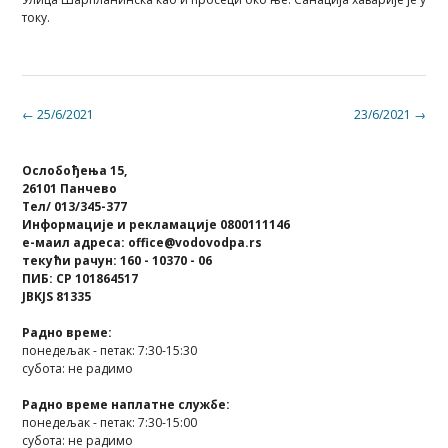
току.
Post
←
25/6/2021
23/6/2021
→
navigation
Ослобођења 15,
26101 Панчево
Тел/ 013/345-377
Информације и рекламације 0800111146
е-маил адреса: office@vodovodpa.rs
текући рачун: 160 - 10370 - 06
ПИБ: СР 101864517
JBKJS 81335
Радно време:
понедељак - петак: 7:30-15:30
субота: не радимо
Радно време наплатне службе:
понедељак - петак: 7:30-15:00
субота: не радимо