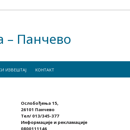
а – Панчево
КИ ИЗВЕШТАЈ
КОНТАКТ
Ослобођења 15,
26101 Панчево
Тел/ 013/345-377
Информације и рекламације
0800111146