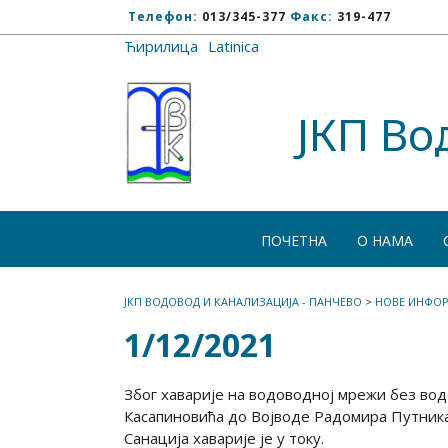
Телефон:
013/345-377
Факс:
319-477
Ћирилица
/
Latinica
ЈКП Во
ПОЧЕТНА
О НАМА
ЈКП ВОДОВОД И КАНАЛИЗАЦИЈА - ПАНЧЕВО
>
НОВЕ ИНФОР
1/12/2021
Због хаварије на водоводној мрежи без воде
Касапиновића до Војводе Радомира Путника
Санација хаварије је у току.