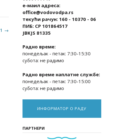
е-маил адреса:
office@vodovodpa.rs
текући рачун: 160 - 10370 - 06
ПИБ: СР 101864517
21
→
JBKJS 81335
Радно време:
понедељак - петак: 7:30-15:30
субота: не радимо
Радно време наплатне службе:
понедељак - петак: 7:30-15:00
субота: не радимо
ИНФОРМАТОР О РАДУ
ПАРТНЕРИ