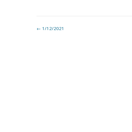
Post
←
1/12/2021
navigation