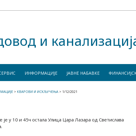
довод и канализациј
СЕРВИС
ИНФОРМАЦИЈЕ
ЈАВНЕ НАБАВКЕ
ФИНАНСИЈС
МАЦИЈЕ
>
КВАРОВИ И ИСКЉУЧЕЊА
>
1/12/2021
 је у 10 и 45ч остала Улица Цара Лазара од Светислава
.