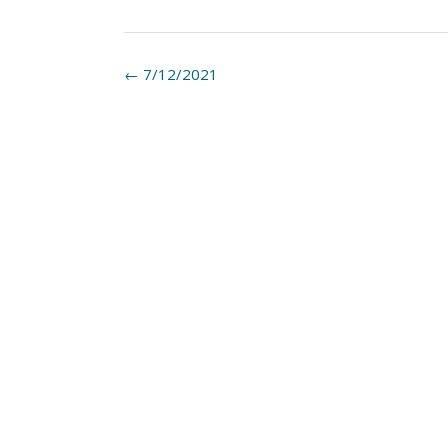
Post
←
7/12/2021
navigation