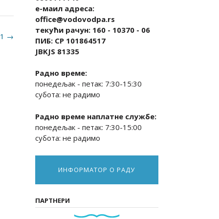
е-маил адреса:
office@vodovodpa.rs
текући рачун: 160 - 10370 - 06
21
→
ПИБ: СР 101864517
JBKJS 81335
Радно време:
понедељак - петак: 7:30-15:30
субота: не радимо
Радно време наплатне службе:
понедељак - петак: 7:30-15:00
субота: не радимо
ИНФОРМАТОР О РАДУ
ПАРТНЕРИ