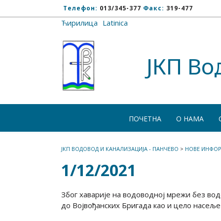
Телефон:
013/345-377
Факс:
319-477
Ћирилица
/
Latinica
ЈКП Во
ПОЧЕТНА
О НАМА
ЈКП ВОДОВОД И КАНАЛИЗАЦИЈА - ПАНЧЕВО
>
НОВЕ ИНФОР
1/12/2021
Због хаварије на водоводној мрежи без вод
до Војвођанских Бригада као и цело насеље 