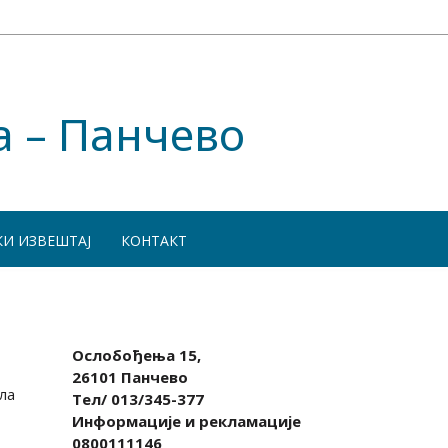
а – Панчево
КИ ИЗВЕШТАЈ
КОНТАКТ
Ослобођења 15,
26101 Панчево
ла
Тел/ 013/345-377
Информације и рекламације
0800111146