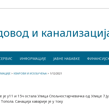
довод и канализациј
СЕРВИС
ИНФОРМАЦИЈЕ
ЈАВНЕ НАБАВКЕ
ФИНАНСИЈС
МАЦИЈЕ
>
КВАРОВИ И ИСКЉУЧЕЊА
>
1/12/2021
е је у11 и 15ч остала Улица Спољностарчевачка од Улице 7.Ју
Топола. Санација хаварије је у току