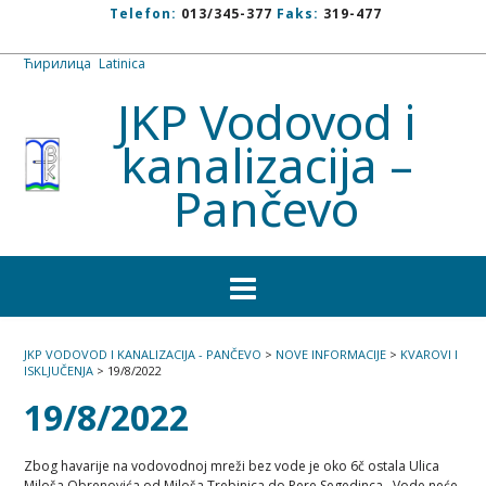
Telefon:
013/345-377
Faks:
319-477
Ћирилица
/
Latinica
JKP Vodovod i
kanalizacija –
Pančevo
JKP VODOVOD I KANALIZACIJA - PANČEVO
>
NOVE INFORMACIJE
>
KVAROVI I
ISKLJUČENJA
>
19/8/2022
19/8/2022
Zbog havarije na vodovodnoj mreži bez vode je oko 6č ostala Ulica
Miloša Obrenovića od Miloša Trebinjca do Pere Segedinca . Vode neće