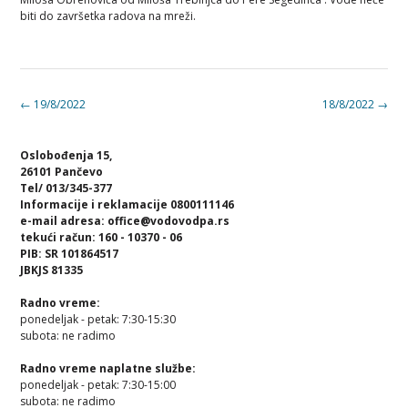
biti do završetka radova na mreži.
Post
←
19/8/2022
18/8/2022
→
navigation
Oslobođenja 15,
26101 Pančevo
Tel/ 013/345-377
Informacije i reklamacije 0800111146
e-mail adresa: office@vodovodpa.rs
tekući račun: 160 - 10370 - 06
PIB: SR 101864517
JBKJS 81335
Radno vreme:
ponedeljak - petak: 7:30-15:30
subota: ne radimo
Radno vreme naplatne službe:
ponedeljak - petak: 7:30-15:00
subota: ne radimo