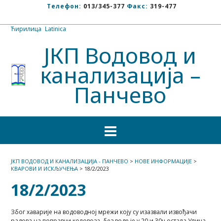
Телефон:
013/345-377
Факс:
319-477
Ћирилица
/
Latinica
ЈКП Водовод и
канализација –
Панчево
ЈКП ВОДОВОД И КАНАЛИЗАЦИЈА - ПАНЧЕВО
>
НОВЕ ИНФОРМАЦИЈЕ
>
КВАРОВИ И ИСКЉУЧЕЊА
>
18/2/2023
18/2/2023
Због хаварије на водоводној мрежи коју су изазвали извођачи
радова на поправци коловоза, без воде је у 20 и 30ч остала Улица