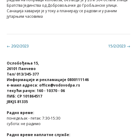
Братства Јединства од Добровољачке до Гробљанске улице.
Санација хаварије је у току а планирају се радови и у раним
јутарњим часовима
Post
←
20/2/2023
15/2/2023
→
navigation
Ослобођења 15,
26101 Панчево
Тел/ 013/345-377
Информације и рекламације 0800111146
е-маил адреса: office@vodovodpa.rs
текући рачун: 160 - 10370 - 06
ПИБ: СР 101864517
JBKJS 81335
Радно време:
понедељак - петак: 7:30-15:30
субота: не радимо
Радно време наплатне службе: