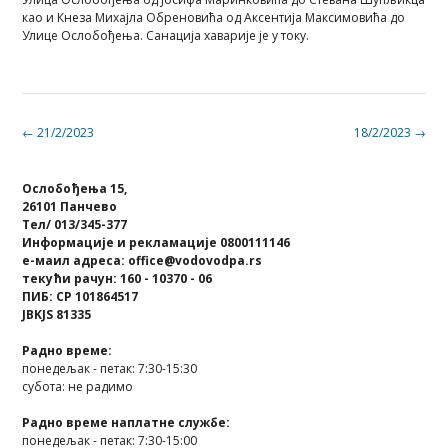
као и Кнеза Михајла Обреновића од Аксентија Максимовића до
Улице Ослобођења. Санација хаварије је у току.
Post
←
21/2/2023
18/2/2023
→
navigation
Ослобођења 15,
26101 Панчево
Тел/ 013/345-377
Информације и рекламације 0800111146
е-маил адреса: office@vodovodpa.rs
текући рачун: 160 - 10370 - 06
ПИБ: СР 101864517
JBKJS 81335
Радно време:
понедељак - петак: 7:30-15:30
субота: не радимо
Радно време наплатне службе:
понедељак - петак: 7:30-15:00