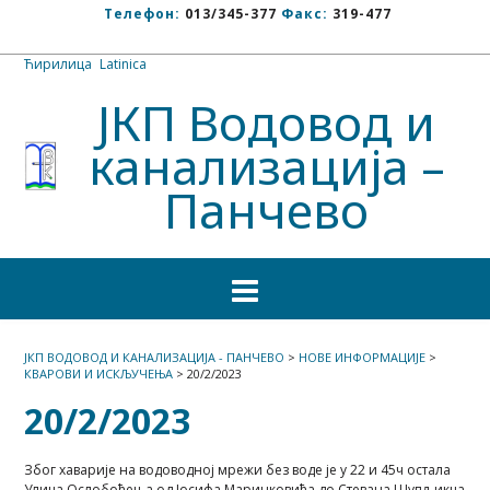
Телефон:
013/345-377
Факс:
319-477
Ћирилица
/
Latinica
ЈКП Водовод и
канализација –
Панчево
ЈКП ВОДОВОД И КАНАЛИЗАЦИЈА - ПАНЧЕВО
>
НОВЕ ИНФОРМАЦИЈЕ
>
КВАРОВИ И ИСКЉУЧЕЊА
>
20/2/2023
20/2/2023
Због хаварије на водоводној мрежи без воде је у 22 и 45ч остала
Улица Ослобођења од Јосифа Маринковића до Стевана Шупљикца