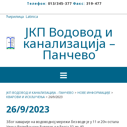
Телефон:
013/345-377
Факс:
319-477
Ћирилица
/
Latinica
ЈКП Водовод и
канализација –
Панчево
ЈКП ВОДОВОД И КАНАЛИЗАЦИЈА - ПАНЧЕВО
>
НОВЕ ИНФОРМАЦИЈЕ
>
КВАРОВИ И ИСКЉУЧЕЊА
>
26/9/2023
26/9/2023
Због хаварије на водоводној мережи без воде је у 11 и 20ч остала
Улица Војвођански булевар од броја 32 до 40.