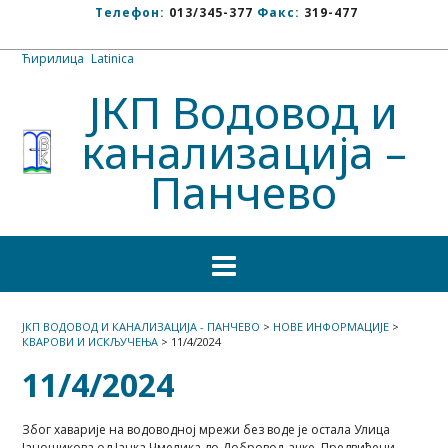
Телефон:
013/345-377
Факс:
319-477
Ћирилица
/
Latinica
ЈКП Водовод и
канализација –
Панчево
ЈКП ВОДОВОД И КАНАЛИЗАЦИЈА - ПАНЧЕВО
>
НОВЕ ИНФОРМАЦИЈЕ
>
КВАРОВИ И ИСКЉУЧЕЊА
>
11/4/2024
11/4/2024
Због хаварије на водоводној мрежи без воде је остала Улица
Јаношикова од Јанка Чмелика до Добровољачке. Предвиђени