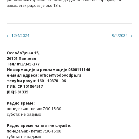
завршетак радова је око 13ч.
Post
←
12/4/2024
9/4/2024
→
navigation
Ослобођења 15,
26101 Панчево
Тел/ 013/345-377
Информације и рекламације 0800111146
е-маил адреса: office@vodovodpa.rs
текући рачун: 160 - 10370 - 06
ПИБ: СР 101864517
JBKJS 81335
Радно време:
понедељак - петак: 7:30-15:30
субота: не радимо
Радно време наплатне службе:
понедељак - петак: 7:30-15:00
субота: не радимо