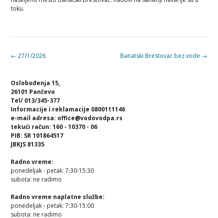
toku.
Post
←
27/1/2026
Banatski Brestovac bez vode
→
navigation
Oslobođenja 15,
26101 Pančevo
Tel/ 013/345-377
Informacije i reklamacije 0800111146
e-mail adresa: office@vodovodpa.rs
tekući račun: 160 - 10370 - 06
PIB: SR 101864517
JBKJS 81335
Radno vreme:
ponedeljak - petak: 7:30-15:30
subota: ne radimo
Radno vreme naplatne službe:
ponedeljak - petak: 7:30-15:00
subota: ne radimo