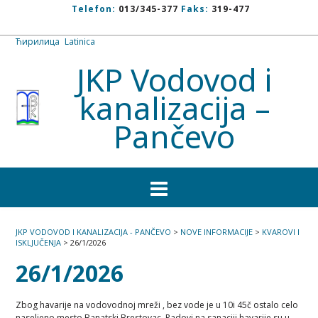
Telefon:
013/345-377
Faks:
319-477
Ћирилица
/
Latinica
JKP Vodovod i
kanalizacija –
Pančevo
JKP VODOVOD I KANALIZACIJA - PANČEVO
>
NOVE INFORMACIJE
>
KVAROVI I
ISKLJUČENJA
>
26/1/2026
26/1/2026
Zbog havarije na vodovodnoj mreži , bez vode je u 10i 45č ostalo celo
naseljeno mesto Banatski Brestovac. Radovi na sanaciji havarije su u