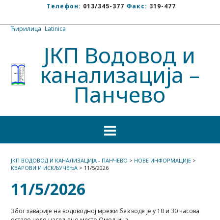
Телефон:
013/345-377
Факс:
319-477
Ћирилица
/
Latinica
ЈКП Водовод и
канализација –
Панчево
ЈКП ВОДОВОД И КАНАЛИЗАЦИЈА - ПАНЧЕВО
>
НОВЕ ИНФОРМАЦИЈЕ
>
КВАРОВИ И ИСКЉУЧЕЊА
>
11/5/2026
11/5/2026
Због хаварије на водоводној мрежи без воде је у 10 и 30 часова
остало цело насељено место Омољица .