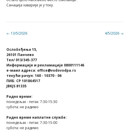
Санација хаварије је у току.
Post
←
13/5/2026
4/5/2026
→
navigation
Ослобођења 15,
26101 Панчево
Тел/ 013/345-377
Информације и рекламације 0800111146
е-маил адреса: office@vodovodpa.rs
текући рачун: 160 - 10370 - 06
ПИБ: СР 101864517
JBKJS 81335
Радно време:
понедељак - петак: 7:30-15:30
субота: не радимо
Радно време наплатне службе:
понедељак - петак: 7:30-15:00
субота: не радимо