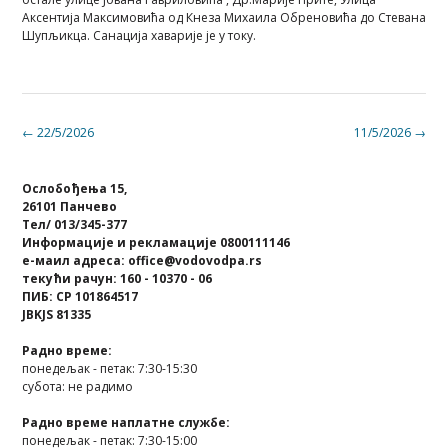
Аксентија Максимовића од Кнеза Михаила Обреновића до Стевана
Шупљикца. Санација хаварије је у току.
Post
←
22/5/2026
11/5/2026
→
navigation
Ослобођења 15,
26101 Панчево
Тел/ 013/345-377
Информације и рекламације 0800111146
е-маил адреса: office@vodovodpa.rs
текући рачун: 160 - 10370 - 06
ПИБ: СР 101864517
JBKJS 81335
Радно време:
понедељак - петак: 7:30-15:30
субота: не радимо
Радно време наплатне службе:
понедељак - петак: 7:30-15:00