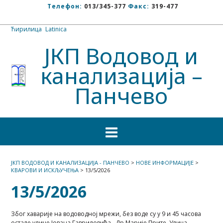
Телефон:
013/345-377
Факс:
319-477
Ћирилица
/
Latinica
ЈКП Водовод и
канализација –
Панчево
ЈКП ВОДОВОД И КАНАЛИЗАЦИЈА - ПАНЧЕВО
>
НОВЕ ИНФОРМАЦИЈЕ
>
КВАРОВИ И ИСКЉУЧЕЊА
>
13/5/2026
13/5/2026
Због хаварије на водоводној мрежи, без воде су у 9 и 45 часова
остале улице Јована Гавриловића , Др.Марије Прите, Улица