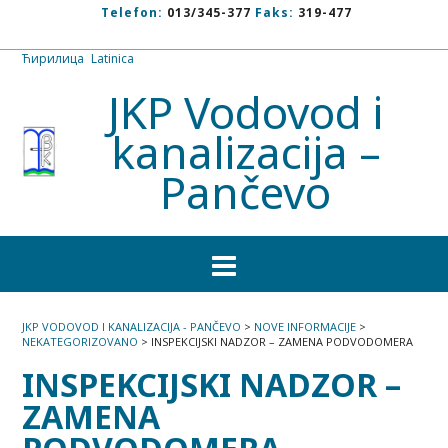
Telefon:
013/345-377
Faks:
319-477
Ћирилица
/
Latinica
JKP Vodovod i
kanalizacija –
Pančevo
JKP VODOVOD I KANALIZACIJA - PANČEVO
>
NOVE INFORMACIJE
>
NEKATEGORIZOVANO
>
INSPEKCIJSKI NADZOR – ZAMENA PODVODOMERA
INSPEKCIJSKI NADZOR –
ZAMENA