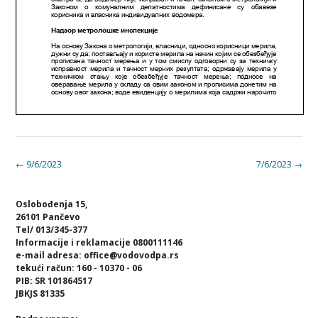
Post
←
9/6/2023
7/6/2023
→
navigation
Oslobođenja 15,
26101 Pančevo
Tel/ 013/345-377
Informacije i reklamacije 0800111146
e-mail adresa: office@vodovodpa.rs
tekući račun: 160 - 10370 - 06
PIB: SR 101864517
JBKJS 81335