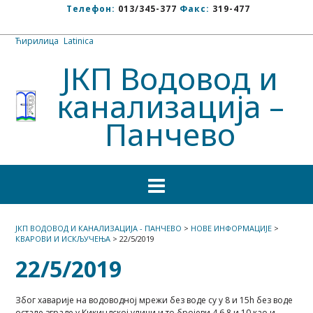
Телефон:
013/345-377
Факс:
319-477
Ћирилица
/
Latinica
ЈКП Водовод и
канализација –
Панчево
ЈКП ВОДОВОД И КАНАЛИЗАЦИЈА - ПАНЧЕВО
>
НОВЕ ИНФОРМАЦИЈЕ
>
КВАРОВИ И ИСКЉУЧЕЊА
>
22/5/2019
22/5/2019
Због хаварије на водоводној мрежи без воде су у 8 и 15h без воде
остале зграде у Кикиндској улици и то бројеви 4.6.8 и 10 као и