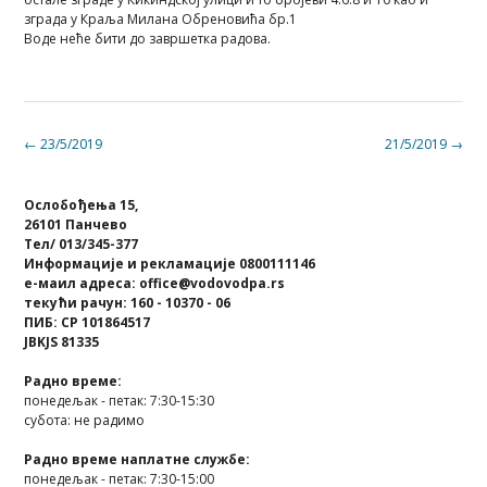
зграда у Краља Милана Обреновића бр.1
Воде неће бити до завршетка радова.
Post
←
23/5/2019
21/5/2019
→
navigation
Ослобођења 15,
26101 Панчево
Тел/ 013/345-377
Информације и рекламације 0800111146
е-маил адреса: office@vodovodpa.rs
текући рачун: 160 - 10370 - 06
ПИБ: СР 101864517
JBKJS 81335
Радно време:
понедељак - петак: 7:30-15:30
субота: не радимо
Радно време наплатне службе:
понедељак - петак: 7:30-15:00